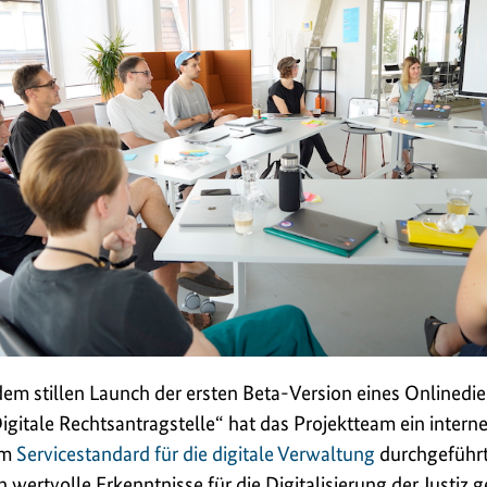
dem stillen Launch der ersten Beta-Version eines Onlinedi
Digitale Rechtsantragstelle“ hat das Projektteam ein intern
um
Servicestandard für die digitale Verwaltung
durchgeführt
h wertvolle Erkenntnisse für die Digitalisierung der Justiz 