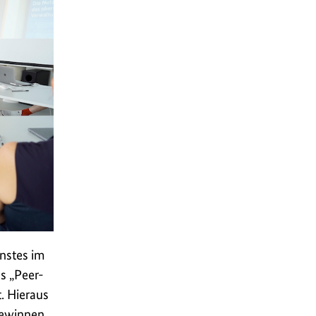
enstes im
es „Peer-
. Hieraus
gewinnen,