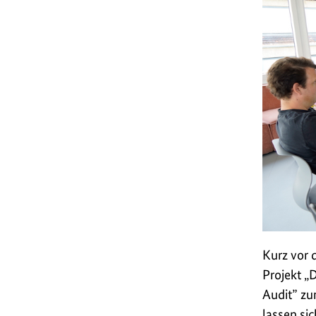
Kurz vor 
Projekt „
Audit” z
lassen sic