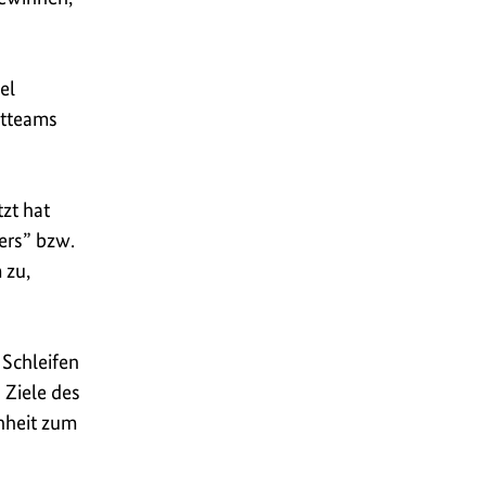
el
ktteams
zt hat
ers” bzw.
 zu,
 Schleifen
 Ziele des
nheit zum