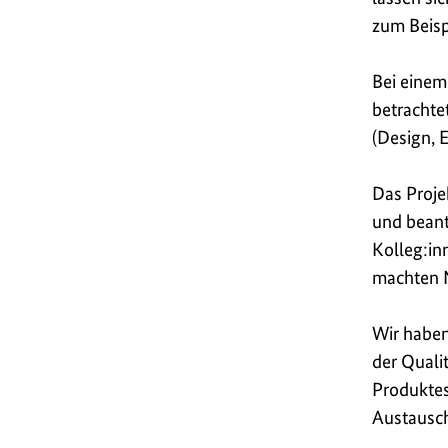
zum Beisp
Bei einem
betrachte
(Design, 
Das Proje
und beant
Kolleg:in
machten N
Wir haben
der Quali
Produktes
Austausc